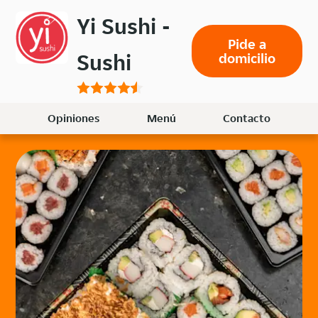
Volver
Yi Sushi -
al
Pide a
menú
Sushi
domicilio
principal
Opiniones
Menú
Contacto