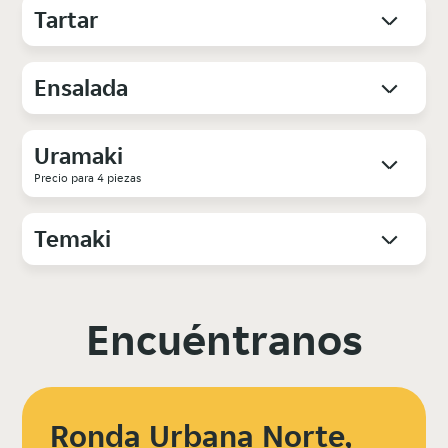
Tartar
Ensalada
Uramaki
Precio para 4 piezas
Temaki
Encuéntranos
Ronda Urbana Norte,